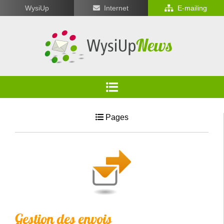
WysiUp
Internet
E-mailing
Pages
Gestion des envois